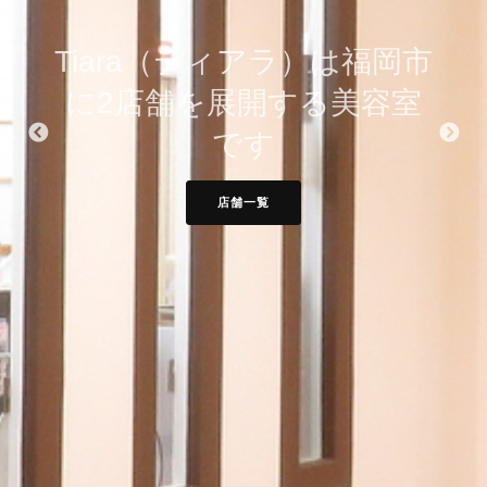
Tiara（ティアラ）は福岡市
Tiara全店のヘアメイク施
に2店舗を展開する美容室
術例を集めました。
です
施術例を見る
店舗一覧