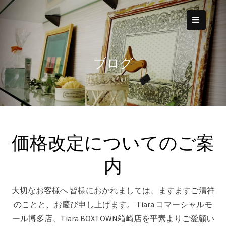
Skip
to
content
ブログ
価格改定についてのご案
内
大切なお客様へ 皆様におかれましては、ますますご清祥
のことと、お慶び申し上げます。 Tiara コマーシャルモ
ール博多店、Tiara BOXTOWN箱崎店を平素よりご愛顧い