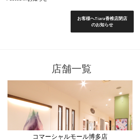
投
お客様へTiara香椎店閉店
のお知らせ
稿
ナ
ビ
店舗一覧
ゲ
ー
シ
ョ
ン
コマーシャルモール博多店