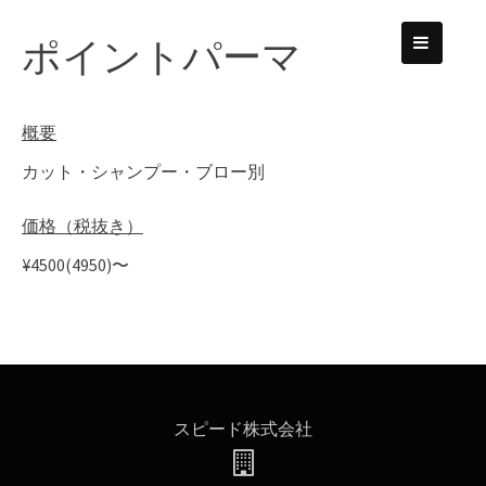
Skip
to
ポイントパーマ
content
概要
カット・シャンプー・ブロー別
価格（税抜き）
¥4500(4950)〜
スピード株式会社