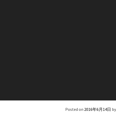
Skip
to
content
Posted on
2016年6月14日
b