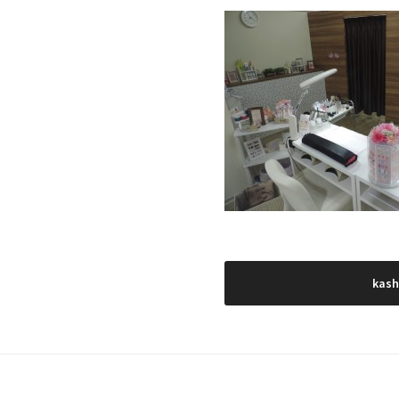
投
kash
稿
ナ
ビ