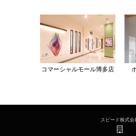
ゲ
ー
シ
ョ
ン
コマーシャルモール博多店
スピード株式会