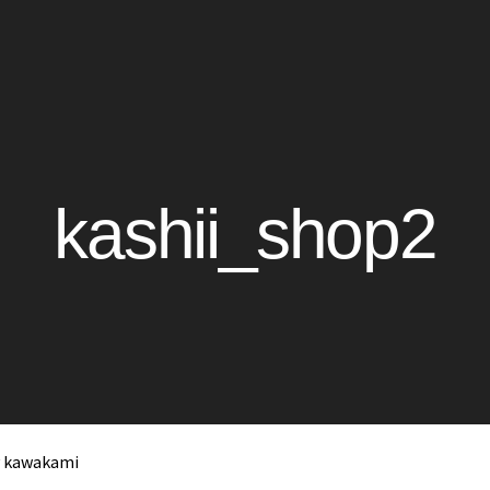
kashii_shop2
y
kawakami